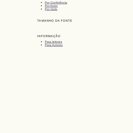
Por Conferência
Por Autor
Por título
TAMANHO DA FONTE
INFORMAÇÃO
Para leitores
Para Autores