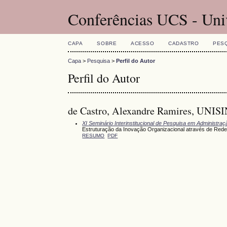
Conferências UCS - Uni
CAPA
SOBRE
ACESSO
CADASTRO
PES
Capa
>
Pesquisa
>
Perfil do Autor
Perfil do Autor
de Castro, Alexandre Ramires, UNISI
XI Seminário Interinstitucional de Pesquisa em Administra
Estruturação da Inovação Organizacional através de Redes
RESUMO
PDF