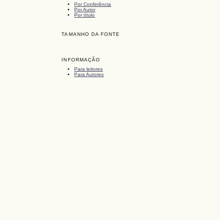
Por Conferência
Por Autor
Por título
TAMANHO DA FONTE
INFORMAÇÃO
Para leitores
Para Autores