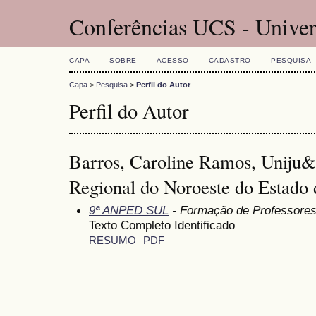
Conferências UCS - Univer
CAPA
SOBRE
ACESSO
CADASTRO
PESQUISA
Capa
>
Pesquisa
>
Perfil do Autor
Perfil do Autor
Barros, Caroline Ramos, Uniju&i
Regional do Noroeste do Estado
9ª ANPED SUL
- Formação de Professore
Texto Completo Identificado
RESUMO
PDF