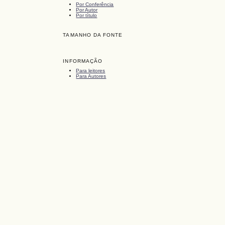
Por Conferência
Por Autor
Por título
TAMANHO DA FONTE
INFORMAÇÃO
Para leitores
Para Autores