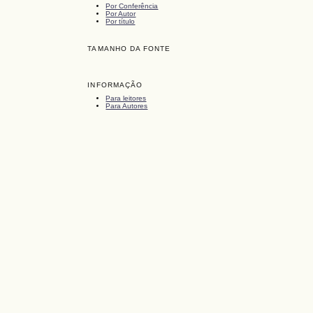
Por Conferência
Por Autor
Por título
TAMANHO DA FONTE
INFORMAÇÃO
Para leitores
Para Autores