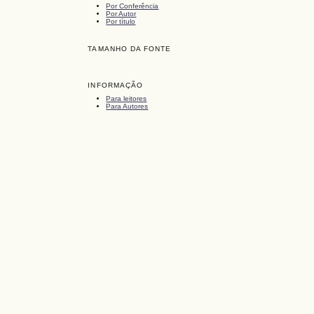
Por Conferência
Por Autor
Por título
TAMANHO DA FONTE
INFORMAÇÃO
Para leitores
Para Autores