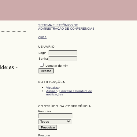
SISTEMA ELETRÔNICO DE
ADMINISTRAÇÃO DE CONFERÊNCIAS
Ajuda
USUÁRIO
Login
Senha
de;es -
Lembrar de mim
NOTIFICAÇÕES
Visualizar
Assinar
/
Cancelar assinatura de
notificações
CONTEÚDO DA CONFERÊNCIA
Pesquisa
Procurar