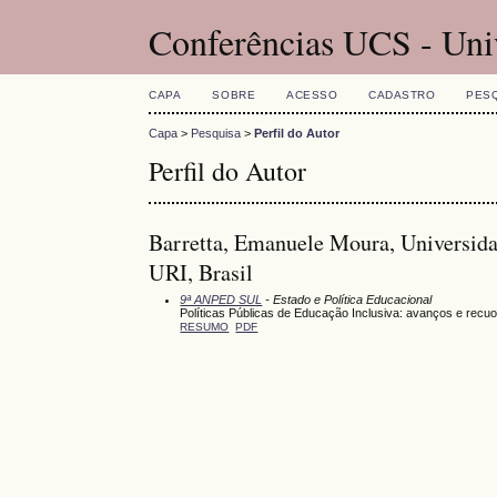
Conferências UCS - Uni
CAPA
SOBRE
ACESSO
CADASTRO
PES
Capa
>
Pesquisa
>
Perfil do Autor
Perfil do Autor
Barretta, Emanuele Moura, Universida
URI, Brasil
9ª ANPED SUL
- Estado e Política Educacional
Políticas Públicas de Educação Inclusiva: avanços e recuo
RESUMO
PDF