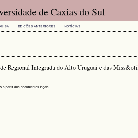
versidade de Caxias do Sul
QUISA
EDIÇÕES ANTERIORES
NOTÍCIAS
de Regional Integrada do Alto Uruguai e das Miss&otil
s a partir dos documentos legais