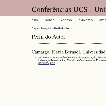
Conferências UCS - Uni
CAPA
SOBRE
ACESSO
CADASTRO
PES
Capa
>
Pesquisa
>
Perfil do Autor
Perfil do Autor
Camargo, Flávia Bernadi, Universidade
XVI Mostra de Iniciação Científica, Pós-graduação, Pesqu
Liderança Feminina: Um Estudo de Caso em uma Empres
RESUMO
PDF