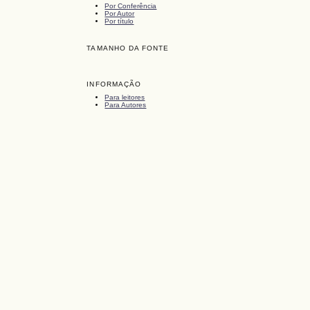
Por Conferência
Por Autor
Por título
TAMANHO DA FONTE
INFORMAÇÃO
Para leitores
Para Autores