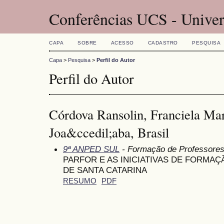
Conferências UCS - Univer
CAPA
SOBRE
ACESSO
CADASTRO
PESQUISA
Capa
>
Pesquisa
>
Perfil do Autor
Perfil do Autor
Córdova Ransolin, Franciela 
Joa&ccedil;aba, Brasil
9ª ANPED SUL
- Formação de Professore
PARFOR E AS INICIATIVAS DE FORMA
DE SANTA CATARINA
RESUMO
PDF