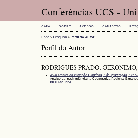
Conferências UCS - Uni
CAPA
SOBRE
ACESSO
CADASTRO
PES
Capa
>
Pesquisa
>
Perfil do Autor
Perfil do Autor
RODRIGUES PRADO, GERONIMO, U
XVIII Mostra de Iniciação Científica, Pós-graduação, Pesq
Análise da Inadimplência na Cooperativa Regional Sanand
RESUMO
PDF