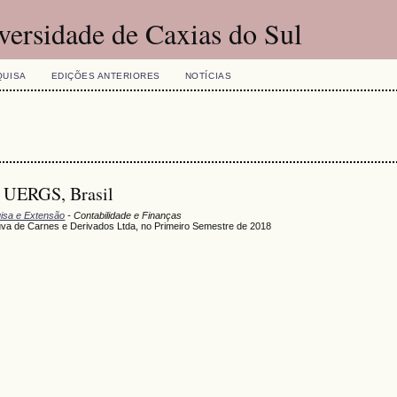
versidade de Caxias do Sul
QUISA
EDIÇÕES ANTERIORES
NOTÍCIAS
ERGS, Brasil
uisa e Extensão
- Contabilidade e Finanças
uva de Carnes e Derivados Ltda, no Primeiro Semestre de 2018