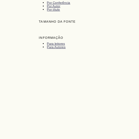
Por Conferência
Por Autor
Por título
TAMANHO DA FONTE
INFORMAÇÃO
Para leitores
Para Autores