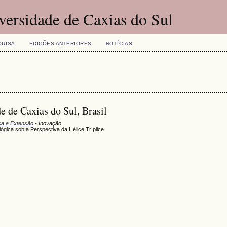
versidade de Caxias do Sul
QUISA
EDIÇÕES ANTERIORES
NOTÍCIAS
e de Caxias do Sul, Brasil
isa e Extensão
- Inovação
gica sob a Perspectiva da Hélice Tríplice