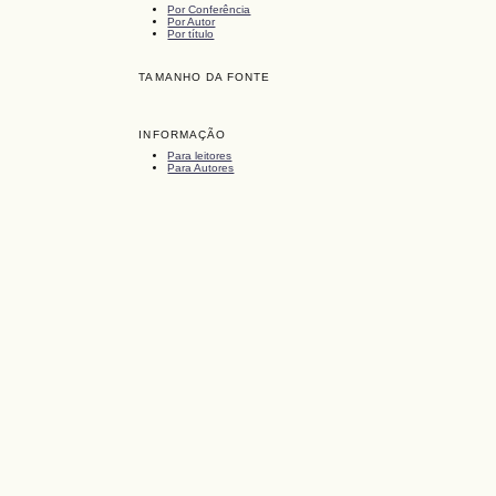
Por Conferência
Por Autor
Por título
TAMANHO DA FONTE
INFORMAÇÃO
Para leitores
Para Autores