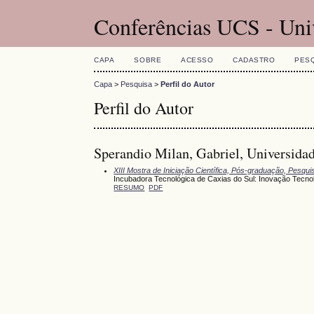
Conferências UCS - Uni
CAPA
SOBRE
ACESSO
CADASTRO
PES
Capa
>
Pesquisa
>
Perfil do Autor
Perfil do Autor
Sperandio Milan, Gabriel, Universidad
XIII Mostra de Iniciação Científica, Pós-graduação, Pesqu
Incubadora Tecnológica de Caxias do Sul: Inovação Tecnoló
RESUMO
PDF