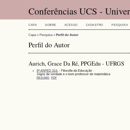
Conferências UCS - Univer
CAPA
SOBRE
ACESSO
CADASTRO
PESQUISA
Capa
>
Pesquisa
>
Perfil do Autor
Perfil do Autor
Aurich, Grace Da Ré, PPGEdu - UFRGS
9ª ANPED SUL
- Filosofia da Educação
Jogos de verdade e o bom professor de matemática
RESUMO
PDF