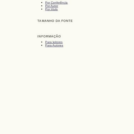
Por Conferência
Por Autor
Por título
TAMANHO DA FONTE
INFORMAÇÃO
Para leitores
Para Autores