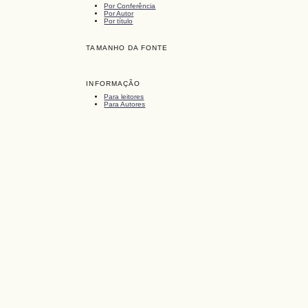
Por Conferência
Por Autor
Por título
TAMANHO DA FONTE
INFORMAÇÃO
Para leitores
Para Autores