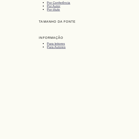
Por Conferência
Por Autor
Por título
TAMANHO DA FONTE
INFORMAÇÃO
Para leitores
Para Autores