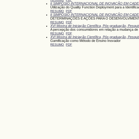
II SIMPÓSIO INTERNACIONAL DE INOVAÇÃO EM CA
Utilização do Quality Function Deployment para a Identif
RESUMO
PDF
II SIMPÓSIO INTERNACIONAL DE INOVAÇÃO EM CA
DETERMINAÇÕES E AÇÕES PARA O DESENVOLVIMENT
RESUMO
PDF
XVI Mostra de Iniciação Científica, Pós-graduação, Pesqu
A percepção dos consumidores em relação a mudança de 
RESUMO
PDF
XVI Mostra de Iniciação Científica, Pós-graduação, Pesqu
Gamificação como Método de Ensino Inovador
RESUMO
PDF