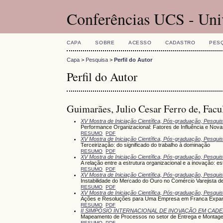
Conferências UCS - Uni
CAPA
SOBRE
ACESSO
CADASTRO
PES
Capa
>
Pesquisa
>
Perfil do Autor
Perfil do Autor
Guimarães, Julio Cesar Ferro de, Fac
XV Mostra de Iniciação Científica, Pós-graduação, Pesqui
Performance Organizacional: Fatores de Influência e Nov
RESUMO
PDF
XV Mostra de Iniciação Científica, Pós-graduação, Pesqui
Terceirização: do significado do trabalho à dominação
RESUMO
PDF
XV Mostra de Iniciação Científica, Pós-graduação, Pesqui
A relação entre a estrutura organizacional e a inovação: 
RESUMO
PDF
XV Mostra de Iniciação Científica, Pós-graduação, Pesqui
Instabilidade do Mercado do Ouro no Comércio Varejista d
RESUMO
PDF
XV Mostra de Iniciação Científica, Pós-graduação, Pesqui
Ações e Resoluções para Uma Empresa em Franca Expans
RESUMO
PDF
II SIMPÓSIO INTERNACIONAL DE INOVAÇÃO EM CA
Mapeamento de Processos no setor de Entrega e Montage
RESUMO
PDF