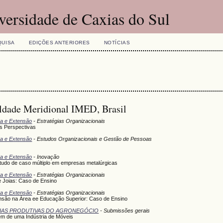
versidade de Caxias do Sul
QUISA
EDIÇÕES ANTERIORES
NOTÍCIAS
uldade Meridional IMED, Brasil
sa e Extensão
- Estratégias Organizacionais
as Perspectivas
sa e Extensão
- Estudos Organizacionais e Gestão de Pessoas
sa e Extensão
- Inovação
estudo de caso múltiplo em empresas metalúrgicas
sa e Extensão
- Estratégias Organizacionais
e Joias: Caso de Ensino
sa e Extensão
- Estratégias Organizacionais
ão na Área ee Educação Superior: Caso de Ensino
DEIAS PRODUTIVAS DO AGRONEGÓCIO
- Submissões gerais
m de uma Indústria de Móveis