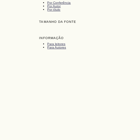
Por Conferência
Por Autor
Por título
TAMANHO DA FONTE
INFORMAÇÃO
Para leitores
Para Autores