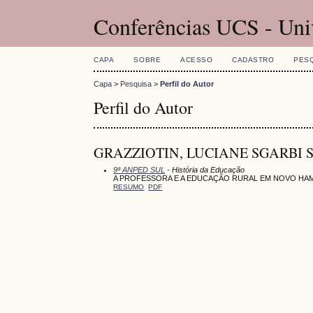
Conferências UCS - Uni
CAPA
SOBRE
ACESSO
CADASTRO
PES
Capa
>
Pesquisa
>
Perfil do Autor
Perfil do Autor
GRAZZIOTIN, LUCIANE SGARBI SA
9ª ANPED SUL
- História da Educação
A PROFESSORA E A EDUCAÇÃO RURAL EM NOVO HAMB
RESUMO
PDF