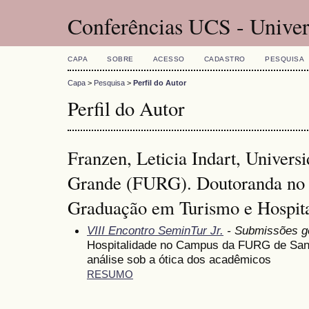
Conferências UCS - Univer
CAPA
SOBRE
ACESSO
CADASTRO
PESQUISA
Capa
>
Pesquisa
>
Perfil do Autor
Perfil do Autor
Franzen, Leticia Indart, Univers
Grande (FURG). Doutoranda no 
Graduação em Turismo e Hospit
VIII Encontro SeminTur Jr.
- Submissões g
Hospitalidade no Campus da FURG de Sant
análise sob a ótica dos acadêmicos
RESUMO