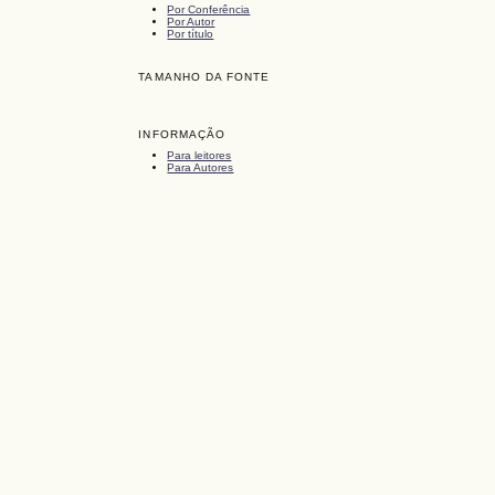
Por Conferência
Por Autor
Por título
TAMANHO DA FONTE
INFORMAÇÃO
Para leitores
Para Autores