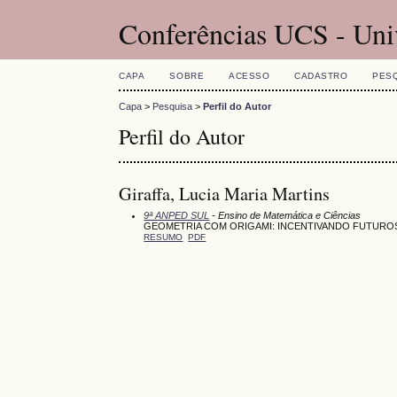
Conferências UCS - Uni
CAPA
SOBRE
ACESSO
CADASTRO
PES
Capa
>
Pesquisa
>
Perfil do Autor
Perfil do Autor
Giraffa, Lucia Maria Martins
9ª ANPED SUL
- Ensino de Matemática e Ciências
GEOMETRIA COM ORIGAMI: INCENTIVANDO FUTUR
RESUMO
PDF