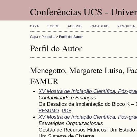
Conferências UCS - Univer
CAPA
SOBRE
ACESSO
CADASTRO
PESQUISA
Capa
>
Pesquisa
>
Perfil do Autor
Perfil do Autor
Menegotto, Margarete Luisa, Fa
FAMUR
XV Mostra de Iniciação Científica, Pós-gr
Contabilidade e Finanças
Os Desafios da Implantação do Bloco K – 
RESUMO
PDF
XV Mostra de Iniciação Científica, Pós-gr
Estratégias Organizacionais
Gestão de Recursos Hídricos: Um Estudo 
Um Sistema de Cisterna