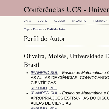
Conferências UCS - Univer
CAPA
SOBRE
ACESSO
CADASTRO
PESQUISA
Capa
>
Pesquisa
>
Perfil do Autor
Perfil do Autor
Oliveira, Moisés, Universidade E
Brasil
9ª ANPED SUL
- Ensino de Matemática e 
AS AULAS DE CIÊNCIAS: CONVOCANDO
CIENTÍFICAS
RESUMO
PDF
9ª ANPED SUL
- Ensino de Matemática e 
APROPRIAÇÕES ESTRANHAS DO DISCU
AULAS DE CIÊNCIAS
RESUMO
PDF