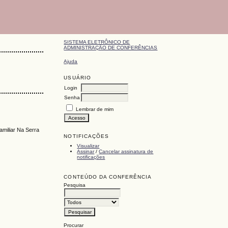
SISTEMA ELETRÔNICO DE
ADMINISTRAÇÃO DE CONFERÊNCIAS
Ajuda
USUÁRIO
Login
Senha
Lembrar de mim
miliar Na Serra
NOTIFICAÇÕES
Visualizar
Assinar
/
Cancelar assinatura de
notificações
CONTEÚDO DA CONFERÊNCIA
Pesquisa
Procurar