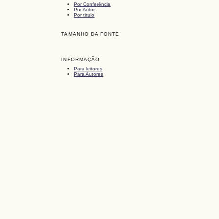
Por Conferência
Por Autor
Por título
TAMANHO DA FONTE
INFORMAÇÃO
Para leitores
Para Autores