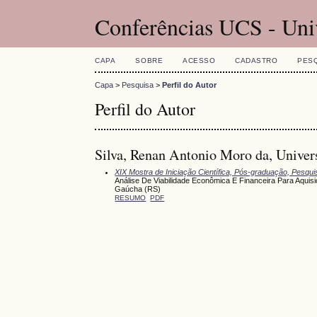
Conferências UCS - Uni
CAPA
SOBRE
ACESSO
CADASTRO
PES
Capa
>
Pesquisa
>
Perfil do Autor
Perfil do Autor
Silva, Renan Antonio Moro da, Univers
XIX Mostra de Iniciação Científica, Pós-graduação, Pesqu
Análise De Viabilidade Econômica E Financeira Para Aqui
Gaúcha (RS)
RESUMO
PDF