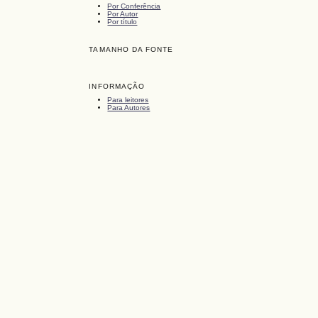
Por Conferência
Por Autor
Por título
TAMANHO DA FONTE
INFORMAÇÃO
Para leitores
Para Autores