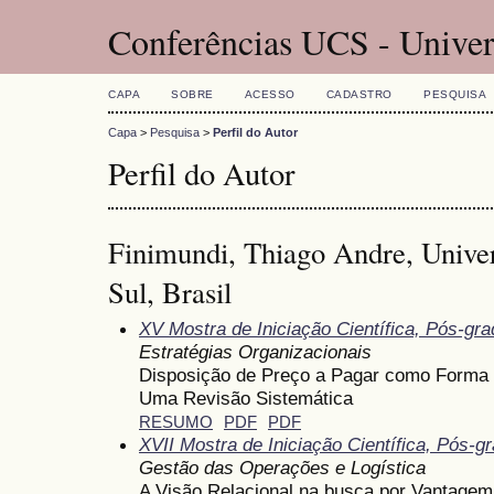
Conferências UCS - Univer
CAPA
SOBRE
ACESSO
CADASTRO
PESQUISA
Capa
>
Pesquisa
>
Perfil do Autor
Perfil do Autor
Finimundi, Thiago Andre, Unive
Sul, Brasil
XV Mostra de Iniciação Científica, Pós-gr
Estratégias Organizacionais
Disposição de Preço a Pagar como Forma 
Uma Revisão Sistemática
RESUMO
PDF
PDF
XVII Mostra de Iniciação Científica, Pós-
Gestão das Operações e Logística
A Visão Relacional na busca por Vantage