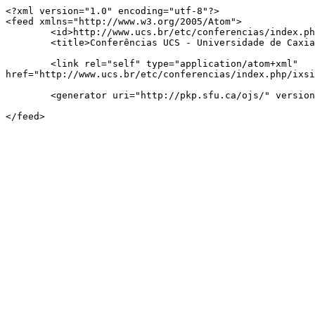
<?xml version="1.0" encoding="utf-8"?>

<feed xmlns="http://www.w3.org/2005/Atom">

	<id>http://www.ucs.br/etc/conferencias/index.php/ixsib/mostrappga2014/notification/notificationFeed/atom/5765300245f8611f243711</id>

	<title>Conferências UCS - Universidade de Caxias do Sul Notificações</title>

	<link rel="self" type="application/atom+xml" 
href="http://www.ucs.br/etc/conferencias/index.php/ixsi
	<generator uri="http://pkp.sfu.ca/ojs/" version="2.3.6.0">Sistema Eletrônico de Administração de Conferências</generator>

</feed>
