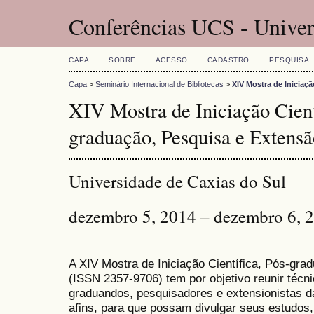
Conferências UCS - Univer
CAPA
SOBRE
ACESSO
CADASTRO
PESQUISA
Capa
>
Seminário Internacional de Bibliotecas
>
XIV Mostra de Iniciaç
XIV Mostra de Iniciação Cient
graduação, Pesquisa e Extensã
Universidade de Caxias do Sul
dezembro 5, 2014 – dezembro 6, 
A XIV Mostra de Iniciação Científica, Pós-gr
(
ISSN
2357-9706)
tem por objetivo reunir técn
graduandos, pesquisadores e extensionistas d
afins, para que possam divulgar seus estudos,