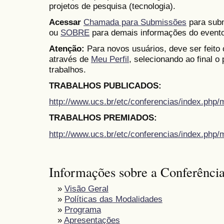
projetos de pesquisa (tecnologia).
Acessar
Chamada para Submissões
para subm
ou
SOBRE
para demais informações do evento
Atenção:
Para novos usuários, deve ser feito
através de
Meu Perfil
, selecionando ao final o
trabalhos.
TRABALHOS PUBLICADOS:
http://www.ucs.br/etc/conferencias/index.ph
TRABALHOS PREMIADOS:
http://www.ucs.br/etc/conferencias/index.ph
Informações sobre a Conferênci
»
Visão Geral
»
Políticas das Modalidades
»
Programa
»
Apresentações