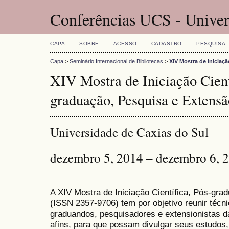
Conferências UCS - Univer
CAPA
SOBRE
ACESSO
CADASTRO
PESQUISA
Capa
>
Seminário Internacional de Bibliotecas
>
XIV Mostra de Iniciaç
XIV Mostra de Iniciação Cient
graduação, Pesquisa e Extensã
Universidade de Caxias do Sul
dezembro 5, 2014 – dezembro 6, 
A XIV Mostra de Iniciação Científica, Pós-gr
(
ISSN
2357-9706)
tem por objetivo reunir técn
graduandos, pesquisadores e extensionistas d
afins, para que possam divulgar seus estudos,