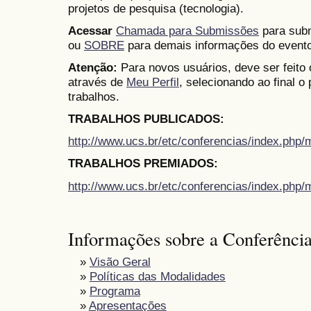
projetos de pesquisa (tecnologia).
Acessar
Chamada para Submissões
para subm
ou
SOBRE
para demais informações do evento
Atenção:
Para novos usuários, deve ser feito
através de
Meu Perfil
, selecionando ao final o
trabalhos.
TRABALHOS PUBLICADOS:
http://www.ucs.br/etc/conferencias/index.ph
TRABALHOS PREMIADOS:
http://www.ucs.br/etc/conferencias/index.ph
Informações sobre a Conferênci
»
Visão Geral
»
Políticas das Modalidades
»
Programa
»
Apresentações