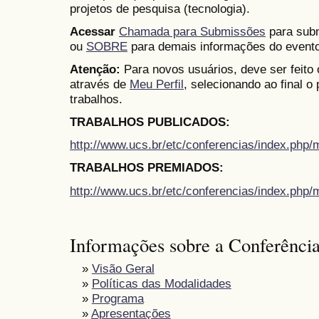
projetos de pesquisa (tecnologia).
Acessar
Chamada para Submissões
para subm
ou
SOBRE
para demais informações do evento
Atenção:
Para novos usuários, deve ser feito
através de
Meu Perfil
, selecionando ao final o
trabalhos.
TRABALHOS PUBLICADOS:
http://www.ucs.br/etc/conferencias/index.ph
TRABALHOS PREMIADOS:
http://www.ucs.br/etc/conferencias/index.ph
Informações sobre a Conferênci
»
Visão Geral
»
Políticas das Modalidades
»
Programa
»
Apresentações