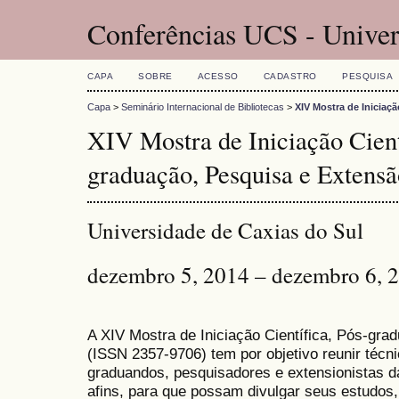
Conferências UCS - Univer
CAPA
SOBRE
ACESSO
CADASTRO
PESQUISA
Capa
>
Seminário Internacional de Bibliotecas
>
XIV Mostra de Iniciaç
XIV Mostra de Iniciação Cient
graduação, Pesquisa e Extensã
Universidade de Caxias do Sul
dezembro 5, 2014 – dezembro 6, 
A XIV Mostra de Iniciação Científica, Pós-gr
(
ISSN
2357-9706)
tem por objetivo reunir técn
graduandos, pesquisadores e extensionistas d
afins, para que possam divulgar seus estudos,