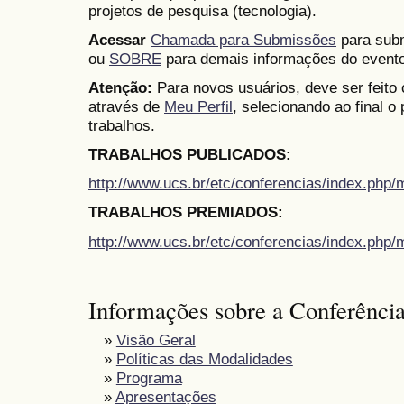
projetos de pesquisa (tecnologia).
Acessar
Chamada para Submissões
para subm
ou
SOBRE
para demais informações do evento
Atenção:
Para novos usuários, deve ser feito
através de
Meu Perfil
, selecionando ao final o
trabalhos.
TRABALHOS PUBLICADOS:
http://www.ucs.br/etc/conferencias/index.ph
TRABALHOS PREMIADOS:
http://www.ucs.br/etc/conferencias/index.ph
Informações sobre a Conferênci
»
Visão Geral
»
Políticas das Modalidades
»
Programa
»
Apresentações