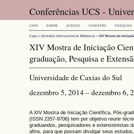
Conferências UCS - Univer
CAPA
SOBRE
ACESSO
CADASTRO
PESQUISA
Capa
>
Seminário Internacional de Bibliotecas
>
XIV Mostra de Iniciaç
XIV Mostra de Iniciação Cient
graduação, Pesquisa e Extensã
Universidade de Caxias do Sul
dezembro 5, 2014 – dezembro 6, 
A XIV Mostra de Iniciação Científica, Pós-gr
(
ISSN
2357-9706)
tem por objetivo reunir técn
graduandos, pesquisadores e extensionistas d
afins, para que possam divulgar seus estudos,