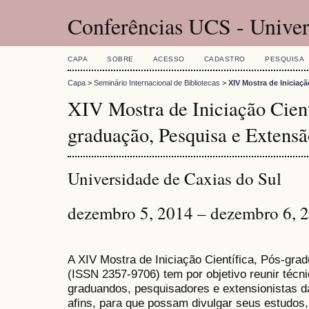
Conferências UCS - Univer
CAPA
SOBRE
ACESSO
CADASTRO
PESQUISA
Capa
>
Seminário Internacional de Bibliotecas
>
XIV Mostra de Iniciaç
XIV Mostra de Iniciação Cient
graduação, Pesquisa e Extensã
Universidade de Caxias do Sul
dezembro 5, 2014 – dezembro 6, 
A XIV Mostra de Iniciação Científica, Pós-gr
(
ISSN
2357-9706)
tem por objetivo reunir técn
graduandos, pesquisadores e extensionistas d
afins, para que possam divulgar seus estudos,