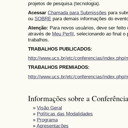
projetos de pesquisa (tecnologia).
Acessar
Chamada para Submissões
para subm
ou
SOBRE
para demais informações do evento
Atenção:
Para novos usuários, deve ser feito
através de
Meu Perfil
, selecionando ao final o
trabalhos.
TRABALHOS PUBLICADOS:
http://www.ucs.br/etc/conferencias/index.ph
TRABALHOS PREMIADOS:
http://www.ucs.br/etc/conferencias/index.ph
Informações sobre a Conferênci
»
Visão Geral
»
Políticas das Modalidades
»
Programa
»
Apresentações