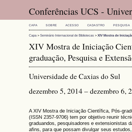
Conferências UCS - Univer
CAPA
SOBRE
ACESSO
CADASTRO
PESQUISA
Capa
>
Seminário Internacional de Bibliotecas
>
XIV Mostra de Iniciaç
XIV Mostra de Iniciação Cient
graduação, Pesquisa e Extensã
Universidade de Caxias do Sul
dezembro 5, 2014 – dezembro 6, 
A XIV Mostra de Iniciação Científica, Pós-gr
(
ISSN
2357-9706)
tem por objetivo reunir técn
graduandos, pesquisadores e extensionistas d
afins, para que possam divulgar seus estudos,