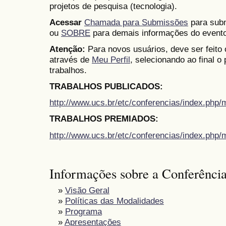
projetos de pesquisa (tecnologia).
Acessar
Chamada para Submissões
para subm
ou
SOBRE
para demais informações do evento
Atenção:
Para novos usuários, deve ser feito
através de
Meu Perfil
, selecionando ao final o
trabalhos.
TRABALHOS PUBLICADOS:
http://www.ucs.br/etc/conferencias/index.ph
TRABALHOS PREMIADOS:
http://www.ucs.br/etc/conferencias/index.ph
Informações sobre a Conferênci
»
Visão Geral
»
Políticas das Modalidades
»
Programa
»
Apresentações