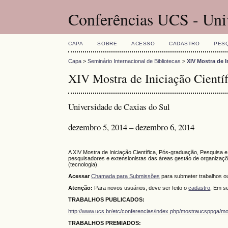
Conferências UCS - Uni
CAPA
SOBRE
ACESSO
CADASTRO
PES
Capa
>
Seminário Internacional de Bibliotecas
>
XIV Mostra de I
XIV Mostra de Iniciação Científ
Universidade de Caxias do Sul
dezembro 5, 2014 – dezembro 6, 2014
A XIV Mostra de Iniciação Científica, Pós-graduação, Pesquisa 
pesquisadores e extensionistas das áreas gestão de organizaçõe
(tecnologia).
Acessar
Chamada para Submissões
para submeter trabalhos 
Atenção:
Para novos usuários, deve ser feito o
cadastro
. Em se
TRABALHOS PUBLICADOS:
http://www.ucs.br/etc/conferencias/index.php/mostraucsppga/m
TRABALHOS PREMIADOS: