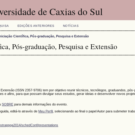
versidade de Caxias do Sul
QUISA
EDIÇÕES ANTERIORES
NOTÍCIAS
niciação Científica, Pós-graduação, Pesquisa e Extensão
ica, Pós-graduação, Pesquisa e Extensão
e Extensão (
ISSN
2357-9706)
tem por objetivo reunir técnicos, tecnólogos, graduandos, pós
s e afins, para que possam divulgar seus estudos, gerar ideias e desenvolver novos proje
ou
SOBRE
para demais informações do evento.
guida, editá-lo através de
Meu Perfil
, selecionando ao final o papel Autor para submeter trab
ostrappga2014/schedConf/presentations