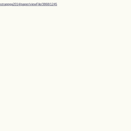
ostrappga2014/paper/viewFile/3868/1245