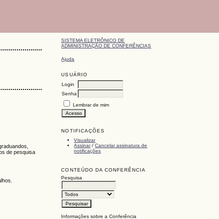
SISTEMA ELETRÔNICO DE
ADMINISTRAÇÃO DE CONFERÊNCIAS
Ajuda
USUÁRIO
Login
Senha
Lembrar de mim
NOTIFICAÇÕES
Visualizar
Assinar
/
Cancelar assinatura de
-graduandos,
notificações
tos de pesquisa
CONTEÚDO DA CONFERÊNCIA
Pesquisa
alhos.
Informações sobre a Conferência