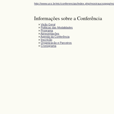
http://www.ucs.br/etc/conferencias/index.php/mostraucsppga/m
Informações sobre a Conferência
»
Visão Geral
»
Políticas das Modalidades
»
Programa
»
Apresentações
»
Agenda da Conferência
»
Inscrição
»
Organização e Parceiros
»
Cronograma