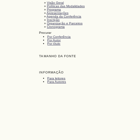
»
Visão Geral
»
Políticas das Modalidades
»
Programa
»
Apresentações
»
Agenda da Conferência
»
Inscrição
»
Organização e Parceiros
»
Cronograma
Procurar
Por Conferência
Por Autor
Por título
TAMANHO DA FONTE
INFORMAÇÃO
Para leitores
Para Autores