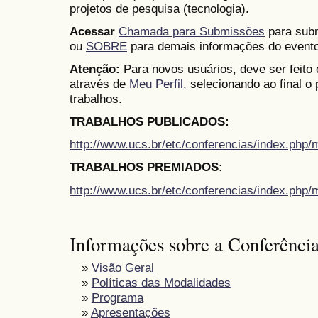
projetos de pesquisa (tecnologia).
Acessar
Chamada para Submissões
para subm
ou
SOBRE
para demais informações do evento
Atenção:
Para novos usuários, deve ser feito
através de
Meu Perfil
, selecionando ao final o
trabalhos.
TRABALHOS PUBLICADOS:
http://www.ucs.br/etc/conferencias/index.ph
TRABALHOS PREMIADOS:
http://www.ucs.br/etc/conferencias/index.ph
Informações sobre a Conferênci
»
Visão Geral
»
Políticas das Modalidades
»
Programa
»
Apresentações