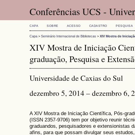
Conferências UCS - Univer
CAPA
SOBRE
ACESSO
CADASTRO
PESQUISA
Capa
>
Seminário Internacional de Bibliotecas
>
XIV Mostra de Iniciaç
XIV Mostra de Iniciação Cient
graduação, Pesquisa e Extensã
Universidade de Caxias do Sul
dezembro 5, 2014 – dezembro 6, 
A XIV Mostra de Iniciação Científica, Pós-gr
(
ISSN
2357-9706)
tem por objetivo reunir técn
graduandos, pesquisadores e extensionistas d
afins, para que possam divulgar seus estudos,