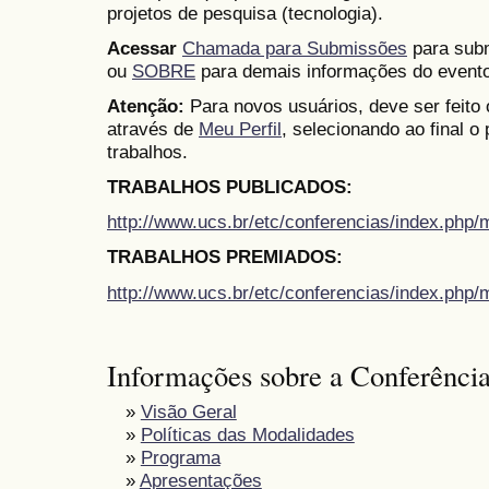
projetos de pesquisa (tecnologia).
Acessar
Chamada para Submissões
para subm
ou
SOBRE
para demais informações do evento
Atenção:
Para novos usuários, deve ser feito
através de
Meu Perfil
, selecionando ao final o
trabalhos.
TRABALHOS PUBLICADOS:
http://www.ucs.br/etc/conferencias/index.ph
TRABALHOS PREMIADOS:
http://www.ucs.br/etc/conferencias/index.ph
Informações sobre a Conferênci
»
Visão Geral
»
Políticas das Modalidades
»
Programa
»
Apresentações