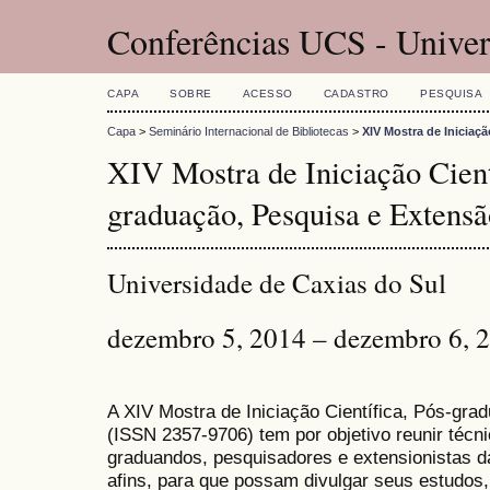
Conferências UCS - Univer
CAPA
SOBRE
ACESSO
CADASTRO
PESQUISA
Capa
>
Seminário Internacional de Bibliotecas
>
XIV Mostra de Iniciaç
XIV Mostra de Iniciação Cient
graduação, Pesquisa e Extensã
Universidade de Caxias do Sul
dezembro 5, 2014 – dezembro 6, 
A XIV Mostra de Iniciação Científica, Pós-gr
(
ISSN
2357-9706)
tem por objetivo reunir técn
graduandos, pesquisadores e extensionistas d
afins, para que possam divulgar seus estudos,