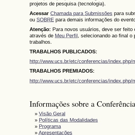
projetos de pesquisa (tecnologia).
Acessar
Chamada para Submissões
para subm
ou
SOBRE
para demais informações do evento
Atenção:
Para novos usuários, deve ser feito
através de
Meu Perfil
, selecionando ao final o
trabalhos.
TRABALHOS PUBLICADOS:
http://www.ucs.br/etc/conferencias/index.ph
TRABALHOS PREMIADOS:
http://www.ucs.br/etc/conferencias/index.ph
Informações sobre a Conferênci
»
Visão Geral
»
Políticas das Modalidades
»
Programa
»
Apresentações