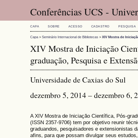
Conferências UCS - Univer
CAPA
SOBRE
ACESSO
CADASTRO
PESQUISA
Capa
>
Seminário Internacional de Bibliotecas
>
XIV Mostra de Iniciaç
XIV Mostra de Iniciação Cient
graduação, Pesquisa e Extensã
Universidade de Caxias do Sul
dezembro 5, 2014 – dezembro 6, 
A XIV Mostra de Iniciação Científica, Pós-gr
(
ISSN
2357-9706)
tem por objetivo reunir técn
graduandos, pesquisadores e extensionistas d
afins, para que possam divulgar seus estudos,