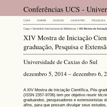
Conferências UCS - Univer
CAPA
SOBRE
ACESSO
CADASTRO
PESQUISA
Capa
>
Seminário Internacional de Bibliotecas
>
XIV Mostra de Iniciaç
XIV Mostra de Iniciação Cient
graduação, Pesquisa e Extensã
Universidade de Caxias do Sul
dezembro 5, 2014 – dezembro 6, 
A XIV Mostra de Iniciação Científica, Pós-gr
(
ISSN
2357-9706)
tem por objetivo reunir técn
graduandos, pesquisadores e extensionistas d
afins, para que possam divulgar seus estudos,