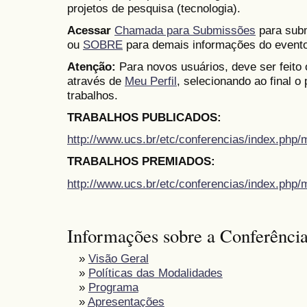
projetos de pesquisa (tecnologia).
Acessar
Chamada para Submissões
para subm
ou
SOBRE
para demais informações do evento
Atenção:
Para novos usuários, deve ser feito
através de
Meu Perfil
, selecionando ao final o
trabalhos.
TRABALHOS PUBLICADOS:
http://www.ucs.br/etc/conferencias/index.ph
TRABALHOS PREMIADOS:
http://www.ucs.br/etc/conferencias/index.ph
Informações sobre a Conferênci
»
Visão Geral
»
Políticas das Modalidades
»
Programa
»
Apresentações