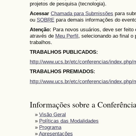
projetos de pesquisa (tecnologia).
Acessar
Chamada para Submissões
para subm
ou
SOBRE
para demais informações do evento
Atenção:
Para novos usuários, deve ser feito
através de
Meu Perfil
, selecionando ao final o
trabalhos.
TRABALHOS PUBLICADOS:
http://www.ucs.br/etc/conferencias/index.ph
TRABALHOS PREMIADOS:
http://www.ucs.br/etc/conferencias/index.ph
Informações sobre a Conferênci
»
Visão Geral
»
Políticas das Modalidades
»
Programa
»
Apresentações