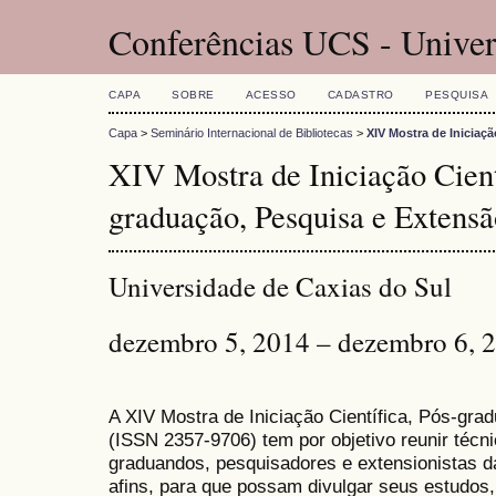
Conferências UCS - Univer
CAPA
SOBRE
ACESSO
CADASTRO
PESQUISA
Capa
>
Seminário Internacional de Bibliotecas
>
XIV Mostra de Iniciaç
XIV Mostra de Iniciação Cient
graduação, Pesquisa e Extensã
Universidade de Caxias do Sul
dezembro 5, 2014 – dezembro 6, 
A XIV Mostra de Iniciação Científica, Pós-gr
(
ISSN
2357-9706)
tem por objetivo reunir técn
graduandos, pesquisadores e extensionistas d
afins, para que possam divulgar seus estudos,