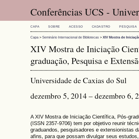
Conferências UCS - Univer
CAPA
SOBRE
ACESSO
CADASTRO
PESQUISA
Capa
>
Seminário Internacional de Bibliotecas
>
XIV Mostra de Iniciaç
XIV Mostra de Iniciação Cient
graduação, Pesquisa e Extensã
Universidade de Caxias do Sul
dezembro 5, 2014 – dezembro 6, 
A XIV Mostra de Iniciação Científica, Pós-gr
(
ISSN
2357-9706)
tem por objetivo reunir técn
graduandos, pesquisadores e extensionistas d
afins, para que possam divulgar seus estudos,