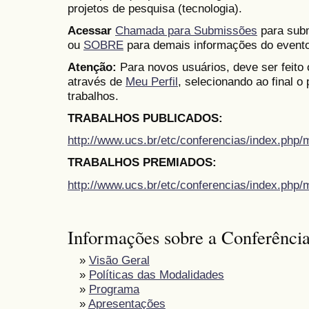
projetos de pesquisa (tecnologia).
Acessar
Chamada para Submissões
para subm
ou
SOBRE
para demais informações do evento
Atenção:
Para novos usuários, deve ser feito
através de
Meu Perfil
, selecionando ao final o
trabalhos.
TRABALHOS PUBLICADOS:
http://www.ucs.br/etc/conferencias/index.ph
TRABALHOS PREMIADOS:
http://www.ucs.br/etc/conferencias/index.ph
Informações sobre a Conferênci
»
Visão Geral
»
Políticas das Modalidades
»
Programa
»
Apresentações