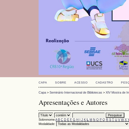
CAPA
SOBRE
ACESSO
CADASTRO
PES
Capa
>
Seminário Internacional de Bibliotecas
>
XIV Mostra de I
Apresentações e Autores
Sobrenome
A
B
C
D
E
F
G
H
I
J
K
L
M
N
O
P
Q
R
S
T
U
V
W
X
Modalidade: