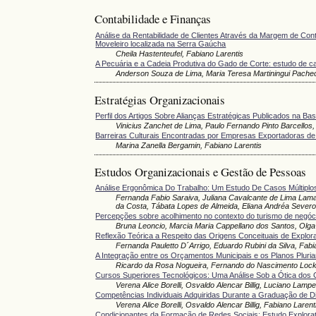
Contabilidade e Finanças
Análise da Rentabilidade de Clientes Através da Margem de Co
Moveleiro localizada na Serra Gaúcha
Cheila Hastenteufel, Fabiano Larentis
A Pecuária e a Cadeia Produtiva do Gado de Corte: estudo de c
Anderson Souza de Lima, Maria Teresa Martiningui Pacheco
Estratégias Organizacionais
Perfil dos Artigos Sobre Alianças Estratégicas Publicados na B
Vinicius Zanchet de Lima, Paulo Fernando Pinto Barcellos
Barreiras Culturais Encontradas por Empresas Exportadoras de
Marina Zanella Bergamin, Fabiano Larentis
Estudos Organizacionais e Gestão de Pessoas
Análise Ergonômica Do Trabalho: Um Estudo De Casos Múltiplo
Fernanda Fabio Saraiva, Juliana Cavalcante de Lima Lamar
da Costa, Tábata Lopes de Almeida, Eliana Andréa Sever
Percepções sobre acolhimento no contexto do turismo de negóc
Bruna Leoncio, Marcia Maria Cappellano dos Santos, Olga
Reflexão Teórica a Respeito das Origens Conceituais de Explor
Fernanda Pauletto D´Arrigo, Eduardo Rubini da Silva, Fabi
A Integração entre os Orçamentos Municipais e os Planos Pluri
Ricardo da Rosa Nogueira, Fernando do Nascimento Loc
Cursos Superiores Tecnológicos: Uma Análise Sob a Ótica dos
Verena Alice Borelli, Osvaldo Alencar Billig, Luciano Lam
Competências Individuais Adquiridas Durante a Graduação de D
Verena Alice Borelli, Osvaldo Alencar Billig, Fabiano Lare
Condicionantes da Formação de Redes Sociais: Estudo Explorat