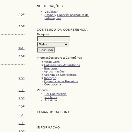
NOTIFICAÇÕES
Visualizar
PDF
Assinar
/
Cancelar assinatura de
notificações
PDF
CONTEÚDO DA CONFERÊNCIA
Pesquisa
XML
PDF
Informações sobre a Conferência
»
Visão Geral
»
Políticas das Modalidades
»
Programa
»
Apresentações
»
Agenda da Conferência
»
Inscrição
PDF
»
Organização e Parceiros
»
Cronograma
Procurar
PDF
Por Conferência
Por Autor
PDF
Por título
PDF
TAMANHO DA FONTE
PDF
PDF
INFORMAÇÃO
PDF