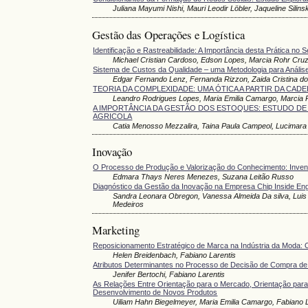
Juliana Mayumi Nishi, Mauri Leodir Löbler, Jaqueline Silins
Gestão das Operações e Logística
Identificação e Rastreabilidade: A Importância desta Prática no 
Michael Cristian Cardoso, Edson Lopes, Marcia Rohr Cru
Sistema de Custos da Qualidade – uma Metodologia para Análi
Edgar Fernando Lenz, Fernanda Rizzon, Zaida Cristina do
TEORIA DA COMPLEXIDADE: UMA ÓTICA A PARTIR DA CADE
Leandro Rodrigues Lopes, Maria Emilia Camargo, Marcia
A IMPORTÂNCIA DA GESTÃO DOS ESTOQUES: ESTUDO D
AGRICOLA
Catia Menosso Mezzalira, Taina Paula Campeol, Lucimara
Inovação
O Processo de Produção e Valorização do Conhecimento: Invenç
Edmara Thays Neres Menezes, Suzana Leitão Russo
Diagnóstico da Gestão da Inovação na Empresa Chip Inside Eng
Sandra Leonara Obregon, Vanessa Almeida Da silva, Luis F
Medeiros
Marketing
Reposicionamento Estratégico de Marca na Indústria da Moda
Helen Breidenbach, Fabiano Larentis
Atributos Determinantes no Processo de Decisão de Compra de
Jenifer Bertochi, Fabiano Larentis
As Relações Entre Orientação para o Mercado, Orientação pa
Desenvolvimento de Novos Produtos
Uiliam Hahn Biegelmeyer, Maria Emilia Camargo, Fabiano L