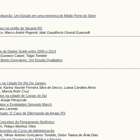
ntribuição: Um Estudo em uma empresa de Médio Porte do Setor
aso na região de Vacaria-RS
, Marco André Pegorini, Idair Gaudêncio Girardi Guasselli
ase de Dados Scielo entre 2000 e 2014
, Gustavo Catani, Tiago Tomielo
 Bento Gonçalves: Um Estudo Qualitativo
s na Cidade Do Rio De Janeiro
, Karina Yasmin Ferreira Silva de Decco, Luana Carolina Alves
o, Marcia Rohr Cruz
ios na cidade de Caxias do Sul
 Araújo Perazzolo
ation e Exploitation Segundo March
ano Larentis
anuais: O Caso de Dilermando de Aguiar-RS
k
 Conceitos do Pensamento Sistêmico
pert, Pelayo Munhoz Olea
iscentes do Curso de Administração
ntis, Vilmar Antonio Gonçalves Tondolo, Deise Taiana de Ávila Dias
ório em Organizações Pública e Privada