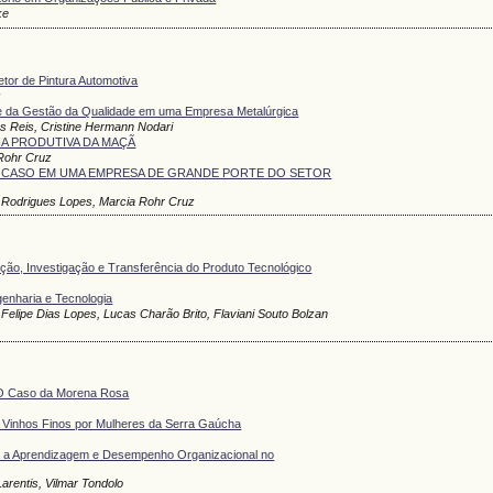
ke
Setor de Pintura Automotiva
z
se da Gestão da Qualidade em uma Empresa Metalúrgica
s Reis, Cristine Hermann Nodari
IA PRODUTIVA DA MAÇÃ
 Rohr Cruz
E CASO EM UMA EMPRESA DE GRANDE PORTE DO SETOR
 Rodrigues Lopes, Marcia Rohr Cruz
ão, Investigação e Transferência do Produto Tecnológico
enharia e Tecnologia
elipe Dias Lopes, Lucas Charão Brito, Flaviani Souto Bolzan
: O Caso da Morena Rosa
 Vinhos Finos por Mulheres da Serra Gaúcha
ra a Aprendizagem e Desempenho Organizacional no
arentis, Vilmar Tondolo