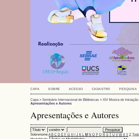
CAPA
SOBRE
ACESSO
CADASTRO
PESQUISA
Capa
>
Seminário Internacional de Bibliotecas
>
XIV Mostra de Iniciação
Apresentações e Autores
Apresentações e Autores
Sobrenome
A
B
C
D
E
F
G
H
I
J
K
L
M
N
O
P
Q
R
S
T
U
V
W
X
Y
Z
Toda
Modalidade: