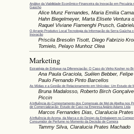
Análise da Viabilidade Econômico-Financeira da Inovação em Pecuária 
Gaúcho
Alice Munz Fernandes, Maria Emilia Camar
Hahn Biegelmeyer, Marta Elisete Ventura d
Raquel Viviane Fiamenghi Prusch, Gabrie
O Arranjo Produtivo Local Tecnologia da Informação da Serra Gaúcha
Inovação
Priscila Bresolin Tisott, Diego Fabrizio Kro
Tomielo, Pelayo Munhoz Olea
Marketing
Estratégia de Enfoque na Diferenciação: O Caso do Vinho Kosher no Bra
Ana Paula Graciola, Suélen Bebber, Felipe
Paulo Fernando Pinto Barcellos
As Mídias e a Gestão de Relacionamento em Vinícolas: Um Estudo de M
Bruna Madalosso, Roberto Birch Gonçalves
Piccin
A Influência do Comportamento dos Comensais de Mel de Abelha nos P
de Comercialização: Estudo de Caso na Empresa Apiário Adams Ltda
Marcos Fernandes Dias, Claralucia Prate
A Influência do Aroma, da Marca e do Design da Embalagem no Compo
Consumidor de Perfume no Momento da Decisão de Compra
Tammy Silva, Claralucia Prates Machado