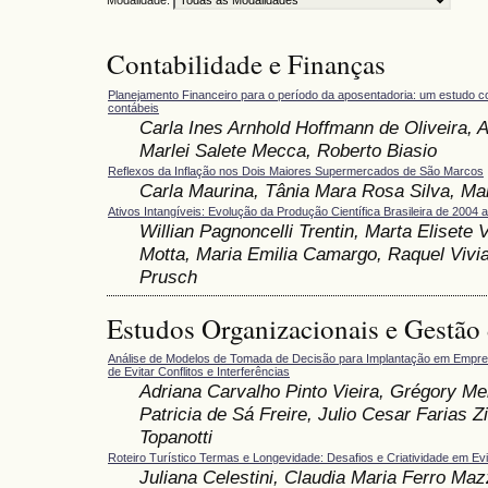
Contabilidade e Finanças
Planejamento Financeiro para o período da aposentadoria: um estudo co
contábeis
Carla Ines Arnhold Hoffmann de Oliveira, A
Marlei Salete Mecca, Roberto Biasio
Reflexos da Inflação nos Dois Maiores Supermercados de São Marcos
Carla Maurina, Tânia Mara Rosa Silva, Ma
Ativos Intangíveis: Evolução da Produção Científica Brasileira de 2004 
Willian Pagnoncelli Trentin, Marta Elisete 
Motta, Maria Emilia Camargo, Raquel Vivi
Prusch
Estudos Organizacionais e Gestão
Análise de Modelos de Tomada de Decisão para Implantação em Empre
de Evitar Conflitos e Interferências
Adriana Carvalho Pinto Vieira, Grégory M
Patricia de Sá Freire, Julio Cesar Farias Zi
Topanotti
Roteiro Turístico Termas e Longevidade: Desafios e Criatividade em Ev
Juliana Celestini, Claudia Maria Ferro Maz