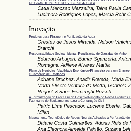
DE GRANDE PORTE DO SETOR AGRICOLA
Catia Menosso Mezzalira, Taina Paula Ca
Lucimara Rodrigues Lopes, Marcia Rohr C
Inovação
Produtos para Filtragem e Purificação da Água
Orestes de Jesus Miranda, Nelson Viniciu
Branchi
Responsabilidade Socioambiental: Reutilização de Garrafas de Vinho
Eduardo Arbugeri, Edmar Sganzerla, Anton
Romagna, Adilene Alvares Mattia
Plano de Negócios: Viabilidade Econômico-Financeira para um Empree
e Comércio de Estofados
Adriane Bruchez, Anadir Roveda, Maria Em
Marta Elisete Ventura da Motta, Gabriela 
Raquel Viviane Fiamenghi Prusch
A Formalização do Processo de Desenvolvimento de Novos Produtos
Fabricante de Equipamentos para a Construção Civil
Patric Lima Pescador, Luciene Eberle, Gab
Milan
Mapeamento Tecnológico de Redes Neurais Aplicadas à Perfuração de 
Daiane Costa Guimarães, Adonis Reis de M
Ana Eleonora Almeida Paixão, Suzana Lei