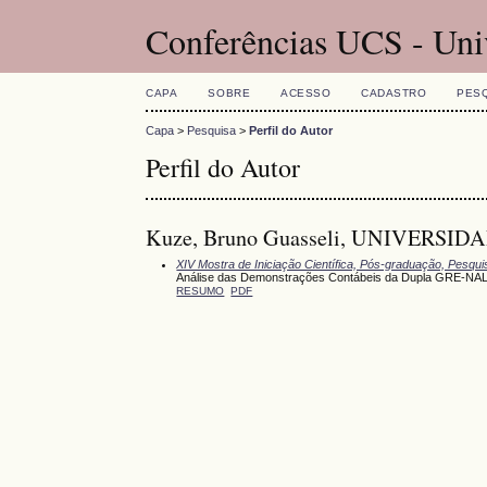
Conferências UCS - Uni
CAPA
SOBRE
ACESSO
CADASTRO
PES
Capa
>
Pesquisa
>
Perfil do Autor
Perfil do Autor
Kuze, Bruno Guasseli, UNIVERSI
XIV Mostra de Iniciação Científica, Pós-graduação, Pesqu
Análise das Demonstrações Contábeis da Dupla GRE-NA
RESUMO
PDF