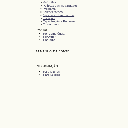
»
Visão Geral
»
Políticas das Modalidades
»
Programa
»
Apresentações
»
Agenda da Conferência
»
Inscrição
»
Organização e Parceiros
»
Cronograma
Procurar
Por Conferência
Por Autor
Por título
TAMANHO DA FONTE
INFORMAÇÃO
Para leitores
Para Autores