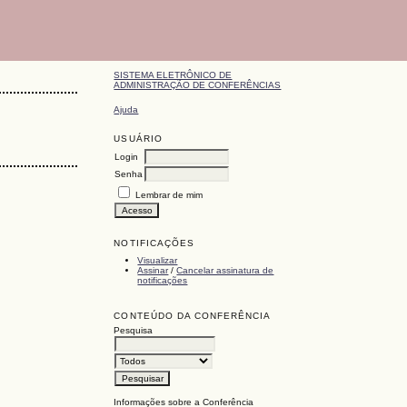
SISTEMA ELETRÔNICO DE
ADMINISTRAÇÃO DE CONFERÊNCIAS
Ajuda
USUÁRIO
Login
Senha
Lembrar de mim
NOTIFICAÇÕES
Visualizar
Assinar
/
Cancelar assinatura de
notificações
CONTEÚDO DA CONFERÊNCIA
Pesquisa
Informações sobre a Conferência