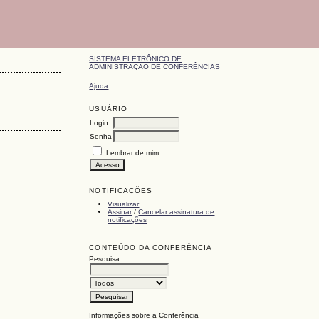
SISTEMA ELETRÔNICO DE
ADMINISTRAÇÃO DE CONFERÊNCIAS
Ajuda
USUÁRIO
Login
Senha
Lembrar de mim
NOTIFICAÇÕES
Visualizar
Assinar
/
Cancelar assinatura de
notificações
CONTEÚDO DA CONFERÊNCIA
Pesquisa
Informações sobre a Conferência