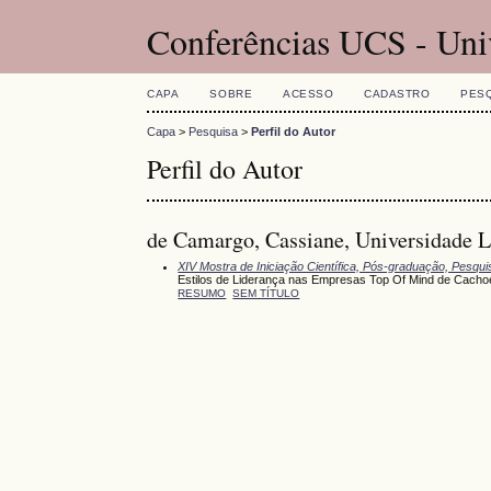
Conferências UCS - Uni
CAPA
SOBRE
ACESSO
CADASTRO
PES
Capa
>
Pesquisa
>
Perfil do Autor
Perfil do Autor
de Camargo, Cassiane, Universidade L
XIV Mostra de Iniciação Científica, Pós-graduação, Pesqu
Estilos de Liderança nas Empresas Top Of Mind de Cachoe
RESUMO
SEM TÍTULO