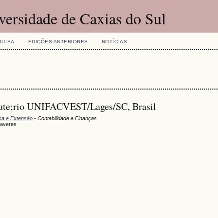
versidade de Caxias do Sul
QUISA
EDIÇÕES ANTERIORES
NOTÍCIAS
acute;rio UNIFACVEST/Lages/SC, Brasil
isa e Extensão
- Contabilidade e Finanças
Haveres