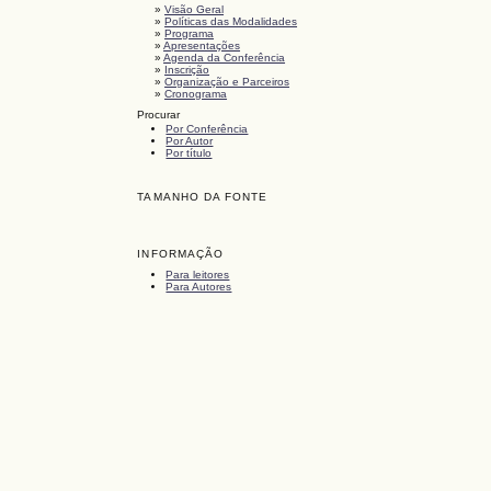
»
Visão Geral
»
Políticas das Modalidades
»
Programa
»
Apresentações
»
Agenda da Conferência
»
Inscrição
»
Organização e Parceiros
»
Cronograma
Procurar
Por Conferência
Por Autor
Por título
TAMANHO DA FONTE
INFORMAÇÃO
Para leitores
Para Autores