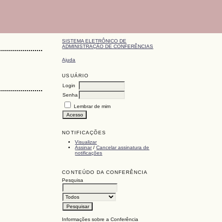
SISTEMA ELETRÔNICO DE
ADMINISTRAÇÃO DE CONFERÊNCIAS
Ajuda
USUÁRIO
Login
Senha
Lembrar de mim
NOTIFICAÇÕES
Visualizar
Assinar
/
Cancelar assinatura de
notificações
CONTEÚDO DA CONFERÊNCIA
Pesquisa
Informações sobre a Conferência