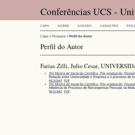
Conferências UCS - Uni
CAPA
SOBRE
ACESSO
CADASTRO
PES
Capa
>
Pesquisa
>
Perfil do Autor
Perfil do Autor
Farias Zilli, Julio Cesar, UNIV
XIV Mostra de Iniciação Científica, Pós-graduação, Pesqu
Relação entre Universidade e Empresa e o processo de tra
RESUMO
PDF
XIV Mostra de Iniciação Científica, Pós-graduação, Pesqu
Influência do Processo de Recompensar Pessoas na Motiv
RESUMO
PDF