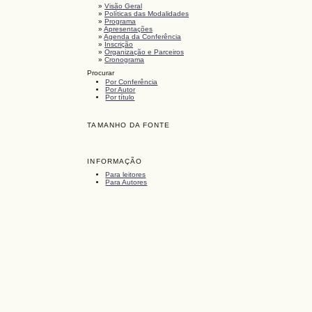
»
Visão Geral
»
Políticas das Modalidades
»
Programa
»
Apresentações
»
Agenda da Conferência
»
Inscrição
»
Organização e Parceiros
»
Cronograma
Procurar
Por Conferência
Por Autor
Por título
TAMANHO DA FONTE
INFORMAÇÃO
Para leitores
Para Autores