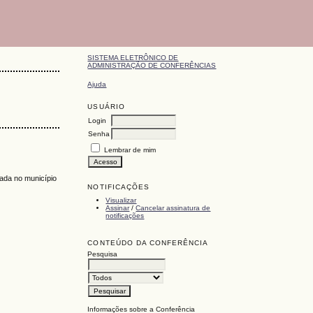
SISTEMA ELETRÔNICO DE
ADMINISTRAÇÃO DE CONFERÊNCIAS
Ajuda
USUÁRIO
Login
Senha
Lembrar de mim
ada no município
NOTIFICAÇÕES
Visualizar
Assinar
/
Cancelar assinatura de
notificações
CONTEÚDO DA CONFERÊNCIA
Pesquisa
Informações sobre a Conferência