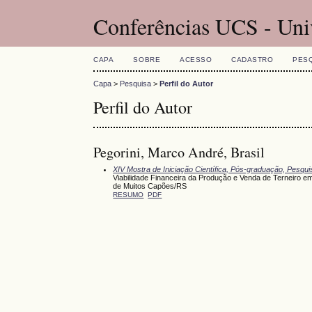
Conferências UCS - Uni
CAPA
SOBRE
ACESSO
CADASTRO
PES
Capa
>
Pesquisa
>
Perfil do Autor
Perfil do Autor
Pegorini, Marco André, Brasil
XIV Mostra de Iniciação Científica, Pós-graduação, Pesqu
Viabilidade Financeira da Produção e Venda de Terneiro 
de Muitos Capões/RS
RESUMO
PDF