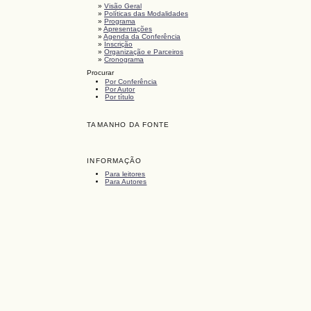
»
Visão Geral
»
Políticas das Modalidades
»
Programa
»
Apresentações
»
Agenda da Conferência
»
Inscrição
»
Organização e Parceiros
»
Cronograma
Procurar
Por Conferência
Por Autor
Por título
TAMANHO DA FONTE
INFORMAÇÃO
Para leitores
Para Autores