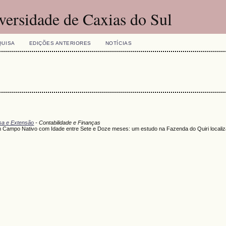
versidade de Caxias do Sul
QUISA
EDIÇÕES ANTERIORES
NOTÍCIAS
isa e Extensão
- Contabilidade e Finanças
em Campo Nativo com Idade entre Sete e Doze meses: um estudo na Fazenda do Quiri localiz