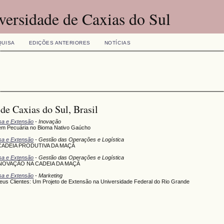
versidade de Caxias do Sul
QUISA
EDIÇÕES ANTERIORES
NOTÍCIAS
de Caxias do Sul, Brasil
isa e Extensão
- Inovação
 em Pecuária no Bioma Nativo Gaúcho
isa e Extensão
- Gestão das Operações e Logística
 CADEIA PRODUTIVA DA MAÇÃ
isa e Extensão
- Gestão das Operações e Logística
NOVAÇÃO NA CADEIA DA MAÇÃ
isa e Extensão
- Marketing
s Clientes: Um Projeto de Extensão na Universidade Federal do Rio Grande