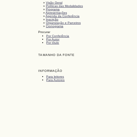
»
Visão Geral
»
Políticas das Modalidades
»
Programa
»
Apresentações
»
Agenda da Conferência
»
Inscrição
»
Organização e Parceiros
»
Cronograma
Procurar
Por Conferência
Por Autor
Por título
TAMANHO DA FONTE
INFORMAÇÃO
Para leitores
Para Autores