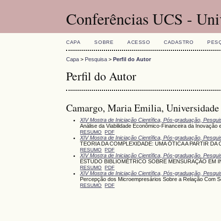
Conferências UCS - Uni
CAPA
SOBRE
ACESSO
CADASTRO
PES
Capa
>
Pesquisa
>
Perfil do Autor
Perfil do Autor
Camargo, Maria Emilia, Universidade 
XIV Mostra de Iniciação Científica, Pós-graduação, Pesqu
Análise da Viabilidade Econômico-Financeira da Inovação
RESUMO
PDF
XIV Mostra de Iniciação Científica, Pós-graduação, Pesqu
TEORIA DA COMPLEXIDADE: UMA ÓTICA A PARTIR DA
RESUMO
PDF
XIV Mostra de Iniciação Científica, Pós-graduação, Pesqu
ESTUDO BIBLIOMÉTRICO SOBRE MENSURAÇÃO EM I
RESUMO
PDF
XIV Mostra de Iniciação Científica, Pós-graduação, Pesqu
Percepção dos Microempresários Sobre a Relação Com Seu
RESUMO
PDF