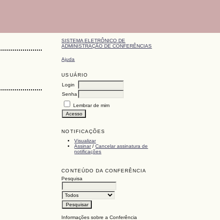
SISTEMA ELETRÔNICO DE
ADMINISTRAÇÃO DE CONFERÊNCIAS
Ajuda
USUÁRIO
Login
Senha
Lembrar de mim
NOTIFICAÇÕES
Visualizar
Assinar
/
Cancelar assinatura de
notificações
CONTEÚDO DA CONFERÊNCIA
Pesquisa
Informações sobre a Conferência