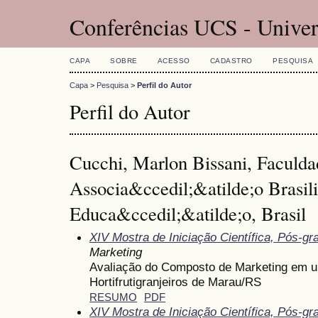
Conferências UCS - Univer
CAPA
SOBRE
ACESSO
CADASTRO
PESQUISA
Capa
>
Pesquisa
>
Perfil do Autor
Perfil do Autor
Cucchi, Marlon Bissani, Faculda
Associa&ccedil;&atilde;o Brasil
Educa&ccedil;&atilde;o, Brasil
XIV Mostra de Iniciação Científica, Pós-g
Marketing
Avaliação do Composto de Marketing em u
Hortifrutigranjeiros de Marau/RS
RESUMO
PDF
XIV Mostra de Iniciação Científica, Pós-g