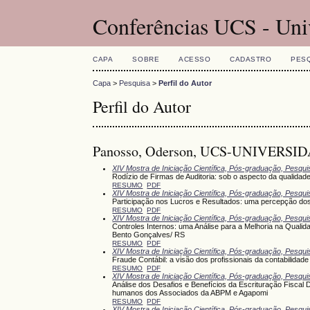
Conferências UCS - Uni
CAPA
SOBRE
ACESSO
CADASTRO
PES
Capa
>
Pesquisa
>
Perfil do Autor
Perfil do Autor
Panosso, Oderson, UCS-UNIVERSI
XIV Mostra de Iniciação Científica, Pós-graduação, Pesqu
Rodízio de Firmas de Auditoria: sob o aspecto da qualid
RESUMO
PDF
XIV Mostra de Iniciação Científica, Pós-graduação, Pesqu
Participação nos Lucros e Resultados: uma percepção d
RESUMO
PDF
XIV Mostra de Iniciação Científica, Pós-graduação, Pesqu
Controles Internos: uma Análise para a Melhoria na Quali
Bento Gonçalves/ RS
RESUMO
PDF
XIV Mostra de Iniciação Científica, Pós-graduação, Pesqu
Fraude Contábil: a visão dos profissionais da contabilidade
RESUMO
PDF
XIV Mostra de Iniciação Científica, Pós-graduação, Pesqu
Análise dos Desafios e Benefícios da Escrituração Fiscal 
humanos dos Associados da ABPM e Agapomi
RESUMO
PDF
XIV Mostra de Iniciação Científica, Pós-graduação, Pesqu