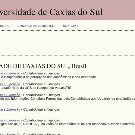
versidade de Caxias do Sul
QUISA
EDIÇÕES ANTERIORES
NOTÍCIAS
DADE DE CAXIAS DO SUL, Brasil
isa e Extensão
- Contabilidade e Finanças
ade e independência na percepção dos acadêmicos e das empresas
isa e Extensão
- Contabilidade e Finanças
os acadêmicos da UCS do Campus de Vacaria/RS
isa e Extensão
- Contabilidade e Finanças
dade das Informações Contábeis Fornecidas pela Contabilidade aos Usuários de uma Indústria
isa e Extensão
- Contabilidade e Finanças
isa e Extensão
- Contabilidade e Finanças
Digital Social (EFD SOCIAL): na visão do empresário ou do seu responsável técnico contábil
isa e Extensão
- Contabilidade e Finanças