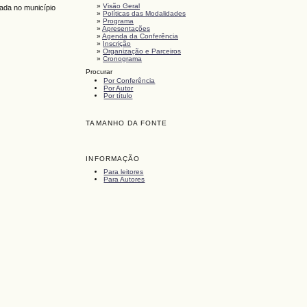
»
Visão Geral
ada no município
»
Políticas das Modalidades
»
Programa
»
Apresentações
»
Agenda da Conferência
»
Inscrição
»
Organização e Parceiros
»
Cronograma
Procurar
Por Conferência
Por Autor
Por título
TAMANHO DA FONTE
INFORMAÇÃO
Para leitores
Para Autores