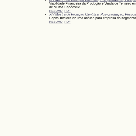
Viabilidade Financeira da Produção e Venda de Terneiro 
de Muitos Capões/RS
RESUMO
PDF
XIV Mostra de Iniciação Científica, Pós-graduação, Pesqu
Capital Intelectual: uma análise para empresa do segmento 
RESUMO
PDF