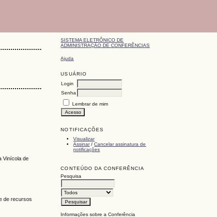
SISTEMA ELETRÔNICO DE
ADMINISTRAÇÃO DE CONFERÊNCIAS
Ajuda
USUÁRIO
Login
Senha
Lembrar de mim
NOTIFICAÇÕES
Visualizar
Assinar
/
Cancelar assinatura de
notificações
 Vinícola de
CONTEÚDO DA CONFERÊNCIA
Pesquisa
 e de recursos
Informações sobre a Conferência