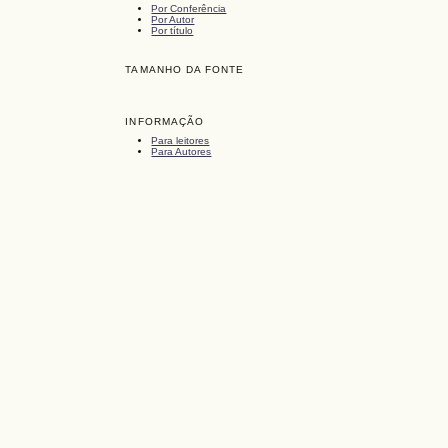
Por Conferência
Por Autor
Por título
TAMANHO DA FONTE
INFORMAÇÃO
Para leitores
Para Autores