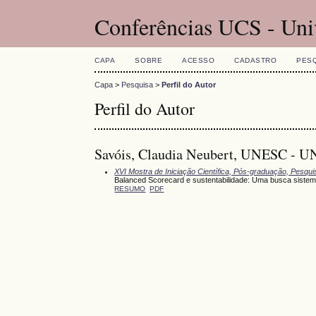
Conferências UCS - Uni
CAPA
SOBRE
ACESSO
CADASTRO
PES
Capa
>
Pesquisa
>
Perfil do Autor
Perfil do Autor
Savóis, Claudia Neubert, UNESC
XVI Mostra de Iniciação Científica, Pós-graduação, Pesqu
Balanced Scorecard e sustentabilidade: Uma busca sistem
RESUMO
PDF