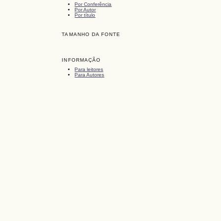
Por Conferência
Por Autor
Por título
TAMANHO DA FONTE
INFORMAÇÃO
Para leitores
Para Autores