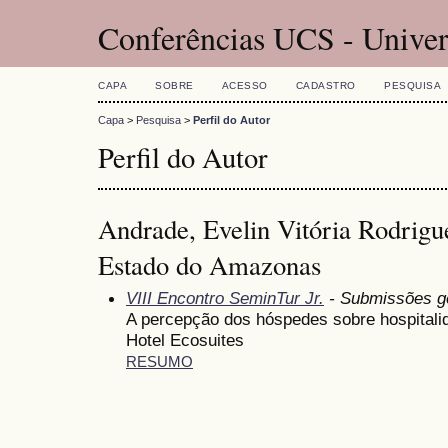
Conferências UCS - Univer
CAPA
SOBRE
ACESSO
CADASTRO
PESQUISA
Capa
>
Pesquisa
>
Perfil do Autor
Perfil do Autor
Andrade, Evelin Vitória Rodrigu
Estado do Amazonas
VIII Encontro SeminTur Jr.
- Submissões g
A percepção dos hóspedes sobre hospitali
Hotel Ecosuites
RESUMO