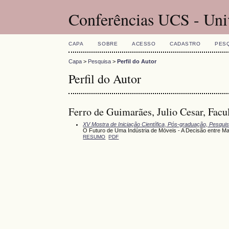
Conferências UCS - Uni
CAPA
SOBRE
ACESSO
CADASTRO
PES
Capa
>
Pesquisa
>
Perfil do Autor
Perfil do Autor
Ferro de Guimarães, Julio Cesar, Fac
XV Mostra de Iniciação Científica, Pós-graduação, Pesqui
O Futuro de Uma Indústria de Móveis - A Decisão entre Ma
RESUMO
PDF