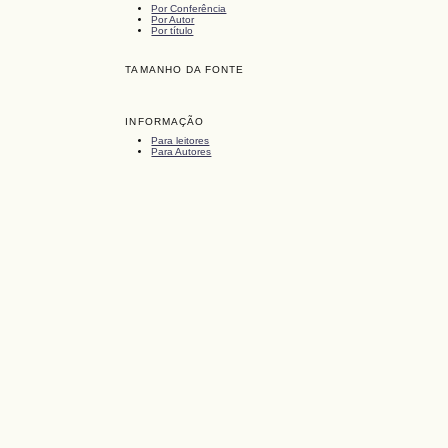
Por Conferência
Por Autor
Por título
TAMANHO DA FONTE
INFORMAÇÃO
Para leitores
Para Autores